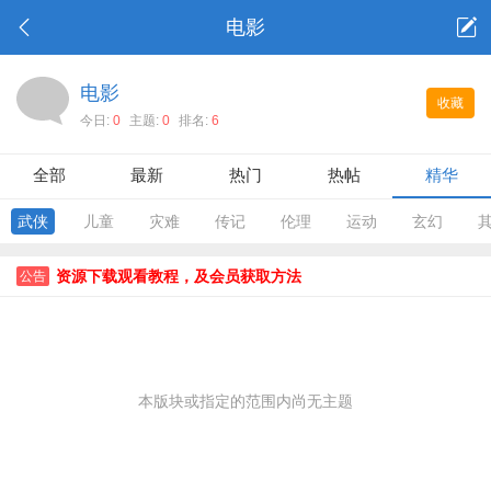
电影
电影
收藏
今日:
0
主题:
0
排名:
6
全部
最新
热门
热帖
精华
武侠
儿童
灾难
传记
伦理
运动
玄幻
资源下载观看教程，及会员获取方法
公告
本版块或指定的范围内尚无主题