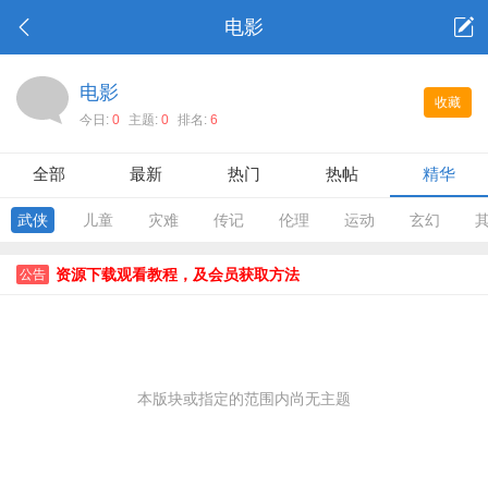
电影
电影
收藏
今日:
0
主题:
0
排名:
6
全部
最新
热门
热帖
精华
武侠
儿童
灾难
传记
伦理
运动
玄幻
资源下载观看教程，及会员获取方法
公告
本版块或指定的范围内尚无主题