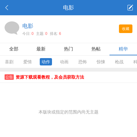
电影
电影
收藏
今日:
0
主题:
0
排名:
6
全部
最新
热门
热帖
精华
喜剧
爱情
动作
动画
恐怖
惊悚
枪战
资源下载观看教程，及会员获取方法
公告
本版块或指定的范围内尚无主题