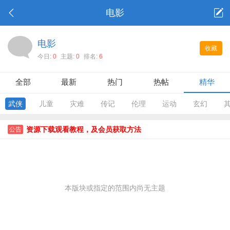
电影
电影
收藏
今日:
0
主题:
0
排名:
6
全部
最新
热门
热帖
精华
武侠
儿童
灾难
传记
伦理
运动
玄幻
资源下载观看教程，及会员获取方法
公告
本版块或指定的范围内尚无主题