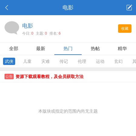
电影
电影
收藏
今日:
0
主题:
0
排名:
6
全部
最新
热门
热帖
精华
武侠
儿童
灾难
传记
伦理
运动
玄幻
资源下载观看教程，及会员获取方法
公告
本版块或指定的范围内尚无主题