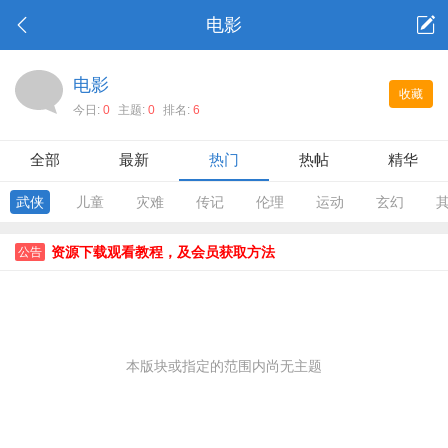
电影
电影
收藏
今日:
0
主题:
0
排名:
6
全部
最新
热门
热帖
精华
武侠
儿童
灾难
传记
伦理
运动
玄幻
资源下载观看教程，及会员获取方法
公告
本版块或指定的范围内尚无主题