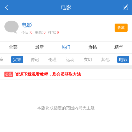
电影
电影
收藏
今日:
0
主题:
0
排名:
6
全部
最新
热门
热帖
精华
童
灾难
传记
伦理
运动
玄幻
其他
电影
资源下载观看教程，及会员获取方法
公告
本版块或指定的范围内尚无主题