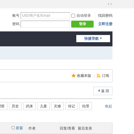
切
换
账号
自动登录
找回密码
到
密码
立即注册
登录
宽
版
快捷导航
收藏本版
|
订阅
返 回
警匪
历史
武侠
儿童
灾难
传记
伦理
收起
新窗
作者
回复/查看
最后发表