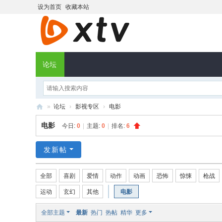
设为首页
收藏本站
论坛
»
论坛
›
影视专区
›
电影
X
电影
今日:
0
|
主题:
0
|
排名:
6
T
V
发新帖
社
全部
喜剧
爱情
动作
动画
恐怖
惊悚
枪战
区
运动
玄幻
其他
电影
全部主题
最新
热门
热帖
精华
更多