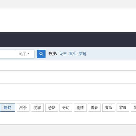
热搜:
龙王
重生
穿越
帖子
搜
索
科幻
战争
犯罪
悬疑
奇幻
剧情
青春
冒险
家庭