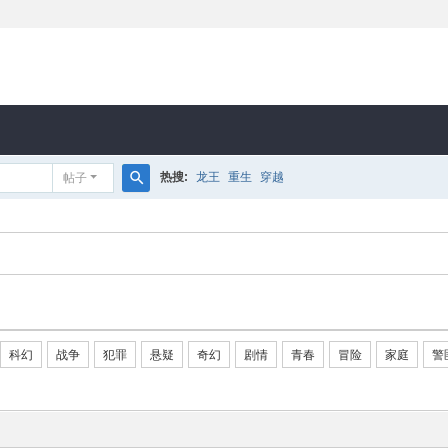
热搜:
龙王
重生
穿越
帖子
搜
索
科幻
战争
犯罪
悬疑
奇幻
剧情
青春
冒险
家庭
警