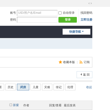
切
换
账号
自动登录
找回密码
到
密码
立即注册
登录
宽
版
快捷导航
收藏本版
|
订阅
返 回
匪
历史
武侠
儿童
灾难
传记
伦理
收起
新窗
作者
回复/查看
最后发表