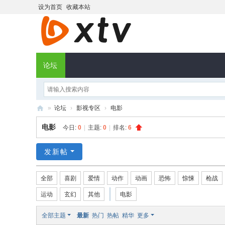
设为首页
收藏本站
论坛
»
论坛
›
影视专区
›
电影
X
电影
今日:
0
|
主题:
0
|
排名:
6
T
V
发新帖
社
全部
喜剧
爱情
动作
动画
恐怖
惊悚
枪战
区
运动
玄幻
其他
电影
全部主题
最新
热门
热帖
精华
更多