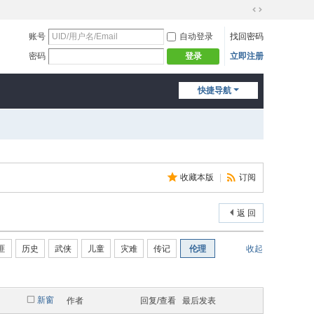
切
换
账号
自动登录
找回密码
到
密码
立即注册
登录
宽
版
快捷导航
收藏本版
|
订阅
返 回
匪
历史
武侠
儿童
灾难
传记
伦理
收起
新窗
作者
回复/查看
最后发表