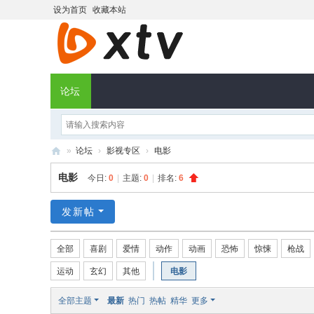
设为首页
收藏本站
论坛
»
论坛
›
影视专区
›
电影
X
电影
今日:
0
|
主题:
0
|
排名:
6
T
V
发新帖
社
全部
喜剧
爱情
动作
动画
恐怖
惊悚
枪战
区
运动
玄幻
其他
电影
全部主题
最新
热门
热帖
精华
更多