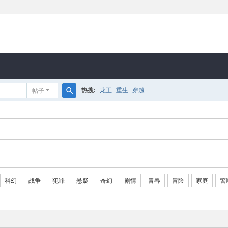
热搜:
龙王
重生
穿越
帖子
搜
索
科幻
战争
犯罪
悬疑
奇幻
剧情
青春
冒险
家庭
警