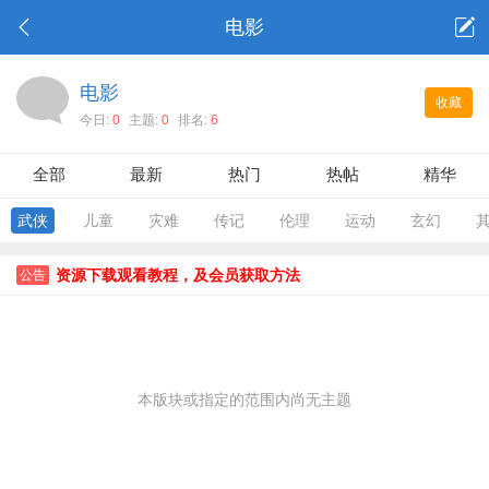
电影
电影
收藏
今日:
0
主题:
0
排名:
6
全部
最新
热门
热帖
精华
武侠
儿童
灾难
传记
伦理
运动
玄幻
资源下载观看教程，及会员获取方法
公告
本版块或指定的范围内尚无主题