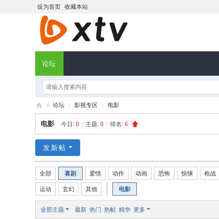
设为首页
收藏本站
论坛
»
论坛
›
影视专区
›
电影
X
电影
今日:
0
|
主题:
0
|
排名:
6
T
V
发新帖
社
全部
喜剧
爱情
动作
动画
恐怖
惊悚
枪战
区
运动
玄幻
其他
电影
全部主题
最新
热门
热帖
精华
更多