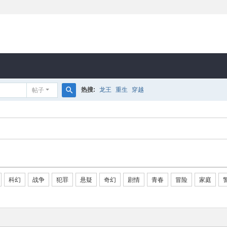
热搜:
龙王
重生
穿越
帖子
搜
索
科幻
战争
犯罪
悬疑
奇幻
剧情
青春
冒险
家庭