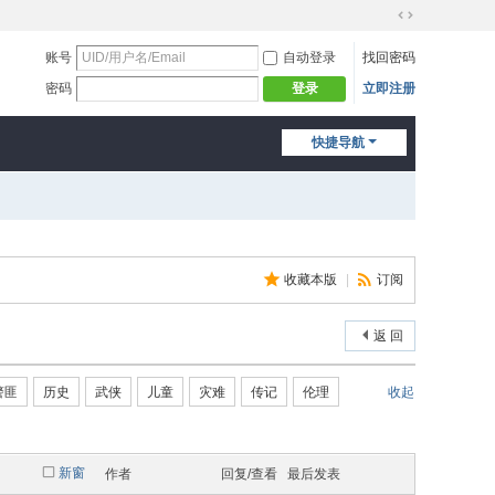
切
换
账号
自动登录
找回密码
到
密码
立即注册
登录
宽
版
快捷导航
收藏本版
|
订阅
返 回
警匪
历史
武侠
儿童
灾难
传记
伦理
收起
新窗
作者
回复/查看
最后发表