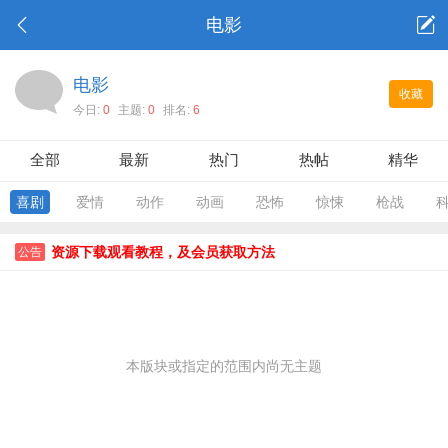
电影
电影
收藏
今日:
0
主题:
0
排名:
6
全部
最新
热门
热帖
精华
喜剧
爱情
动作
动画
恐怖
惊悚
枪战
资源下载观看教程，及会员获取方法
公告
本版块或指定的范围内尚无主题