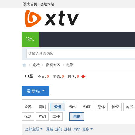
设为首页
收藏本站
论坛
»
论坛
›
影视专区
›
电影
X
电影
今日:
0
|
主题:
0
|
排名:
6
T
V
发新帖
社
全部
喜剧
爱情
动作
动画
恐怖
惊悚
枪战
区
运动
玄幻
其他
电影
全部主题
最新
热门
热帖
精华
更多