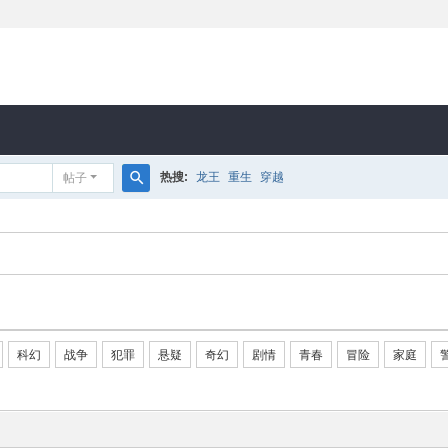
热搜:
龙王
重生
穿越
帖子
搜
索
科幻
战争
犯罪
悬疑
奇幻
剧情
青春
冒险
家庭