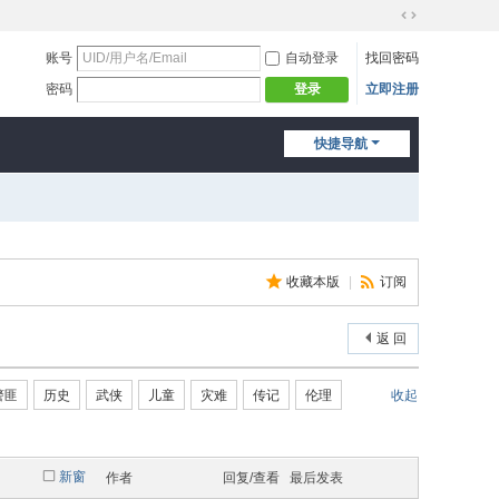
切
换
账号
自动登录
找回密码
到
密码
立即注册
登录
宽
版
快捷导航
收藏本版
|
订阅
返 回
警匪
历史
武侠
儿童
灾难
传记
伦理
收起
新窗
作者
回复/查看
最后发表