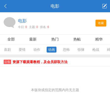
电影
电影
收藏
今日:
0
主题:
0
排名:
6
全部
最新
热门
热帖
精华
喜剧
爱情
动作
动画
恐怖
惊悚
枪战
资源下载观看教程，及会员获取方法
公告
本版块或指定的范围内尚无主题