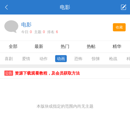
电影
电影
收藏
今日:
0
主题:
0
排名:
6
全部
最新
热门
热帖
精华
喜剧
爱情
动作
动画
恐怖
惊悚
枪战
资源下载观看教程，及会员获取方法
公告
本版块或指定的范围内尚无主题