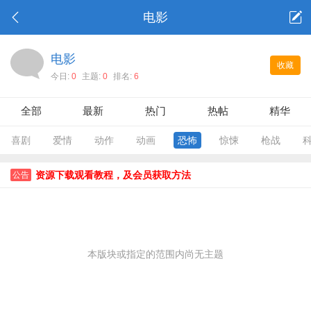
电影
电影
收藏
今日:
0
主题:
0
排名:
6
全部
最新
热门
热帖
精华
喜剧
爱情
动作
动画
恐怖
惊悚
枪战
资源下载观看教程，及会员获取方法
公告
本版块或指定的范围内尚无主题