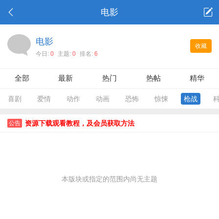
电影
电影
收藏
今日:
0
主题:
0
排名:
6
全部
最新
热门
热帖
精华
喜剧
爱情
动作
动画
恐怖
惊悚
枪战
资源下载观看教程，及会员获取方法
公告
本版块或指定的范围内尚无主题