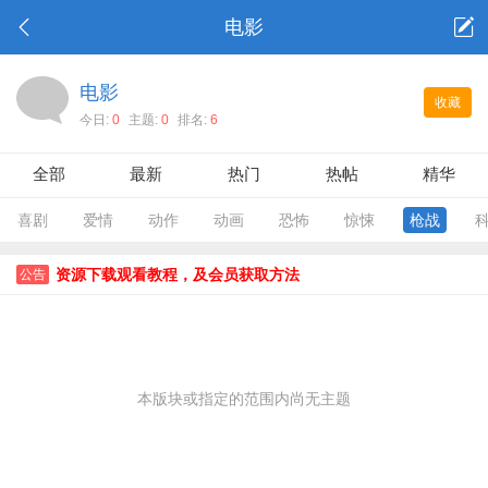
电影
电影
收藏
今日:
0
主题:
0
排名:
6
全部
最新
热门
热帖
精华
喜剧
爱情
动作
动画
恐怖
惊悚
枪战
资源下载观看教程，及会员获取方法
公告
本版块或指定的范围内尚无主题