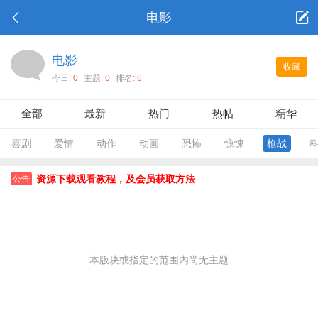
电影
电影
收藏
今日:
0
主题:
0
排名:
6
全部
最新
热门
热帖
精华
喜剧
爱情
动作
动画
恐怖
惊悚
枪战
资源下载观看教程，及会员获取方法
公告
本版块或指定的范围内尚无主题