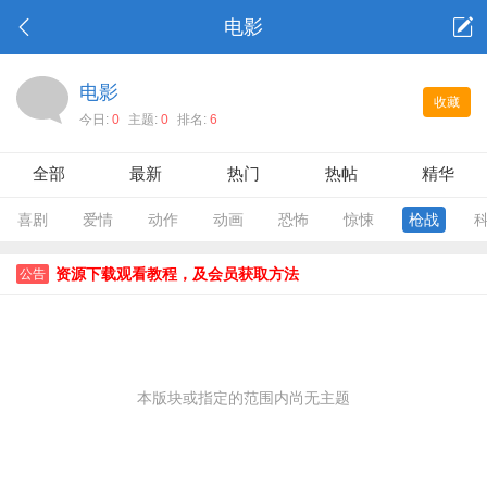
电影
电影
收藏
今日:
0
主题:
0
排名:
6
全部
最新
热门
热帖
精华
喜剧
爱情
动作
动画
恐怖
惊悚
枪战
资源下载观看教程，及会员获取方法
公告
本版块或指定的范围内尚无主题