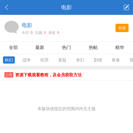
电影
电影
收藏
今日:
0
主题:
0
排名:
6
全部
最新
热门
热帖
精华
科幻
战争
犯罪
悬疑
奇幻
剧情
青春
资源下载观看教程，及会员获取方法
公告
本版块或指定的范围内尚无主题