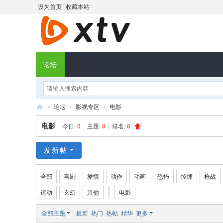
设为首页
收藏本站
论坛
»
论坛
›
影视专区
›
电影
X
电影
今日:
0
|
主题:
0
|
排名:
6
T
V
发新帖
社
全部
喜剧
爱情
动作
动画
恐怖
惊悚
枪战
区
运动
玄幻
其他
电影
全部主题
最新
热门
热帖
精华
更多