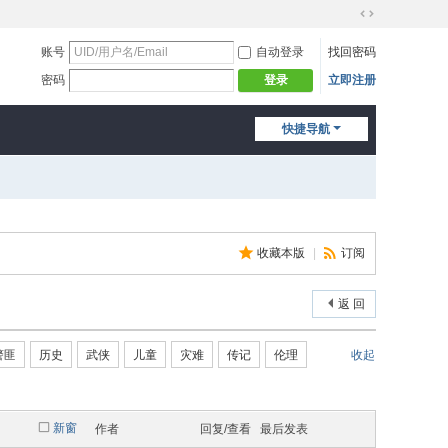
切
换
账号
自动登录
找回密码
到
密码
立即注册
登录
宽
版
快捷导航
收藏本版
|
订阅
返 回
警匪
历史
武侠
儿童
灾难
传记
伦理
收起
新窗
作者
回复/查看
最后发表