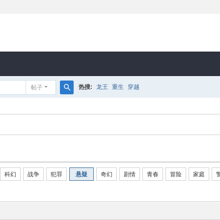
热搜:
龙王
重生
穿越
帖子
搜
索
科幻
战争
犯罪
悬疑
奇幻
剧情
青春
冒险
家庭