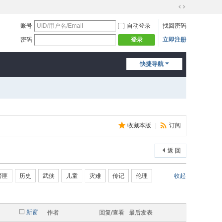
切
换
账号
自动登录
找回密码
到
密码
立即注册
登录
宽
版
快捷导航
收藏本版
|
订阅
返 回
警匪
历史
武侠
儿童
灾难
传记
伦理
收起
新窗
作者
回复/查看
最后发表