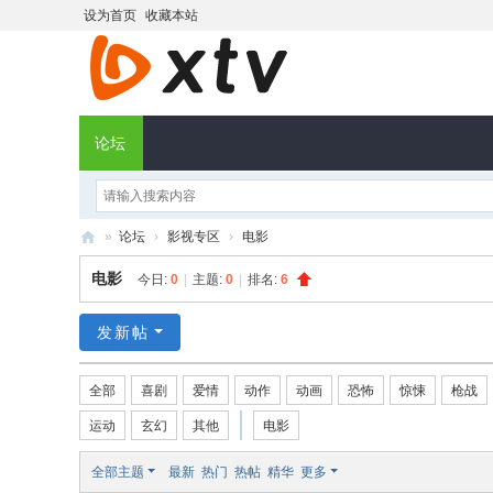
设为首页
收藏本站
论坛
»
论坛
›
影视专区
›
电影
X
电影
今日:
0
|
主题:
0
|
排名:
6
T
V
发新帖
社
全部
喜剧
爱情
动作
动画
恐怖
惊悚
枪战
区
运动
玄幻
其他
电影
全部主题
最新
热门
热帖
精华
更多