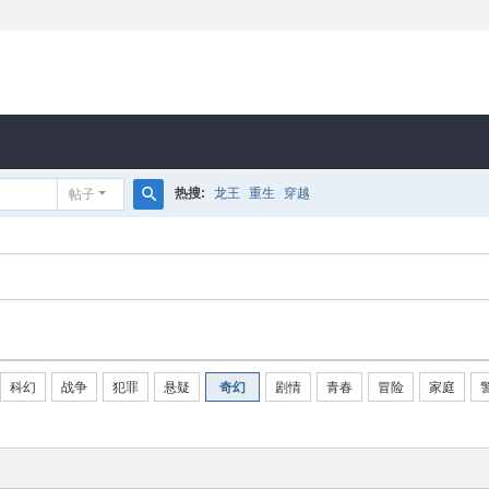
热搜:
龙王
重生
穿越
帖子
搜
索
科幻
战争
犯罪
悬疑
奇幻
剧情
青春
冒险
家庭