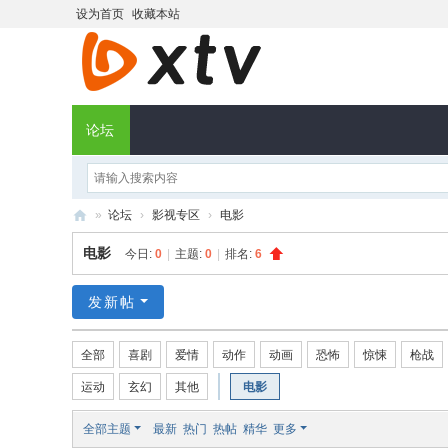
设为首页
收藏本站
论坛
»
论坛
›
影视专区
›
电影
X
电影
今日:
0
|
主题:
0
|
排名:
6
T
V
发新帖
社
全部
喜剧
爱情
动作
动画
恐怖
惊悚
枪战
区
运动
玄幻
其他
电影
全部主题
最新
热门
热帖
精华
更多