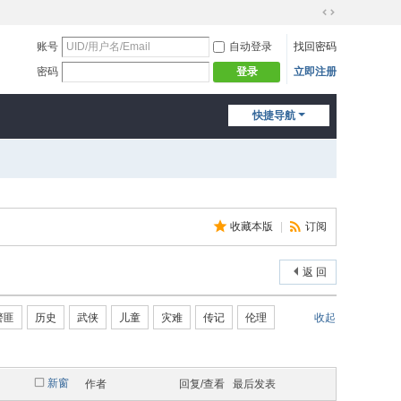
切
换
账号
自动登录
找回密码
到
密码
立即注册
登录
宽
版
快捷导航
收藏本版
|
订阅
返 回
警匪
历史
武侠
儿童
灾难
传记
伦理
收起
新窗
作者
回复/查看
最后发表