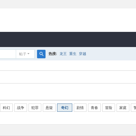
热搜:
龙王
重生
穿越
帖子
搜
索
科幻
战争
犯罪
悬疑
奇幻
剧情
青春
冒险
家庭