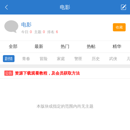
电影
电影
收藏
今日:
0
主题:
0
排名:
6
全部
最新
热门
热帖
精华
剧情
青春
冒险
家庭
警匪
历史
武侠
资源下载观看教程，及会员获取方法
公告
本版块或指定的范围内尚无主题