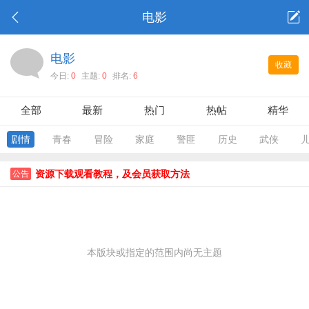
电影
电影
收藏
今日:
0
主题:
0
排名:
6
全部
最新
热门
热帖
精华
剧情
青春
冒险
家庭
警匪
历史
武侠
资源下载观看教程，及会员获取方法
公告
本版块或指定的范围内尚无主题