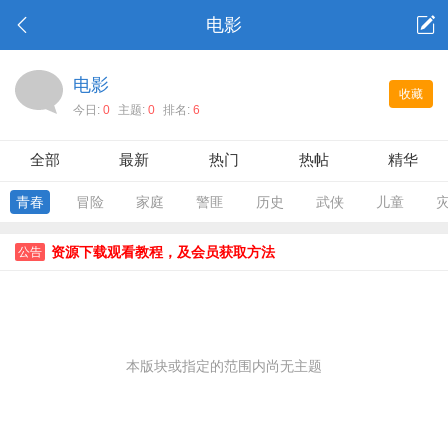
电影
电影
收藏
今日:
0
主题:
0
排名:
6
全部
最新
热门
热帖
精华
青春
冒险
家庭
警匪
历史
武侠
儿童
资源下载观看教程，及会员获取方法
公告
本版块或指定的范围内尚无主题