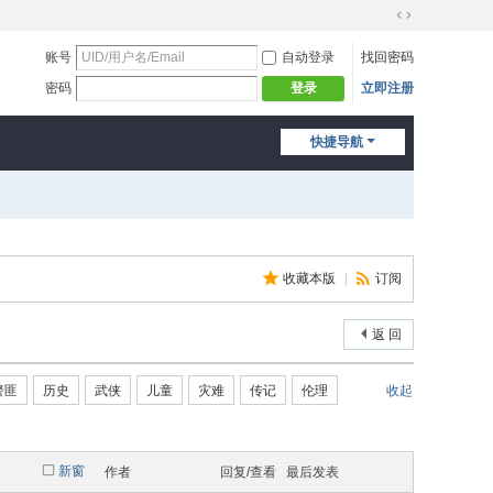
切
换
账号
自动登录
找回密码
到
密码
立即注册
登录
宽
版
快捷导航
收藏本版
|
订阅
返 回
警匪
历史
武侠
儿童
灾难
传记
伦理
收起
新窗
作者
回复/查看
最后发表