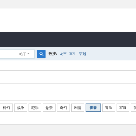
热搜:
龙王
重生
穿越
帖子
搜
索
科幻
战争
犯罪
悬疑
奇幻
剧情
青春
冒险
家庭