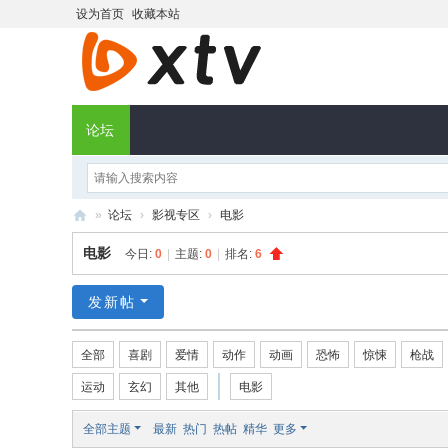
设为首页
收藏本站
论坛
»
论坛
›
影视专区
›
电影
X
电影
今日:
0
|
主题:
0
|
排名:
6
T
V
发新帖
社
全部
喜剧
爱情
动作
动画
恐怖
惊悚
枪战
区
运动
玄幻
其他
电影
全部主题
最新
热门
热帖
精华
更多