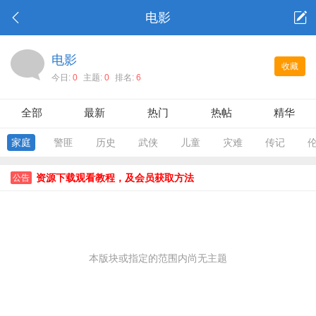
电影
电影
收藏
今日:
0
主题:
0
排名:
6
全部
最新
热门
热帖
精华
家庭
警匪
历史
武侠
儿童
灾难
传记
资源下载观看教程，及会员获取方法
公告
本版块或指定的范围内尚无主题