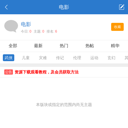
电影
电影
收藏
今日:
0
主题:
0
排名:
6
全部
最新
热门
热帖
精华
武侠
儿童
灾难
传记
伦理
运动
玄幻
资源下载观看教程，及会员获取方法
公告
本版块或指定的范围内尚无主题