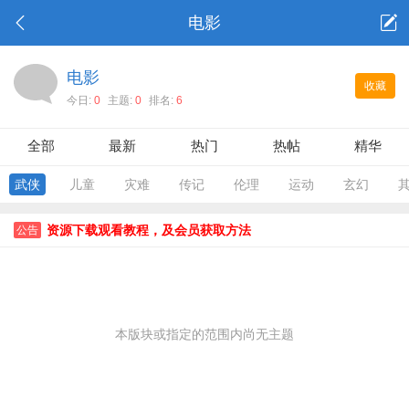
电影
电影
收藏
今日:
0
主题:
0
排名:
6
全部
最新
热门
热帖
精华
武侠
儿童
灾难
传记
伦理
运动
玄幻
资源下载观看教程，及会员获取方法
公告
本版块或指定的范围内尚无主题