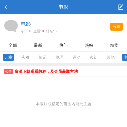
电影
电影
收藏
今日:
0
主题:
0
排名:
6
全部
最新
热门
热帖
精华
儿童
灾难
传记
伦理
运动
玄幻
其他
资源下载观看教程，及会员获取方法
公告
本版块或指定的范围内尚无主题