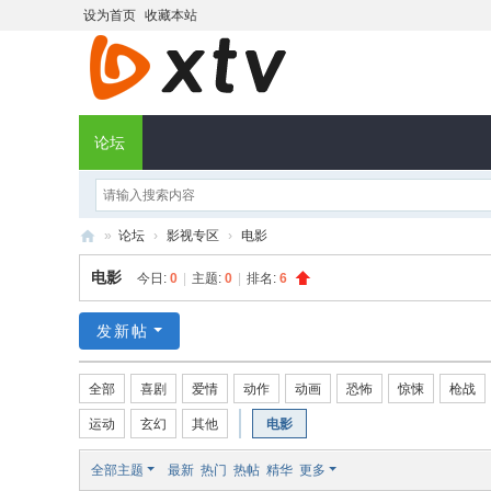
设为首页
收藏本站
论坛
»
论坛
›
影视专区
›
电影
X
电影
今日:
0
|
主题:
0
|
排名:
6
T
V
发新帖
社
全部
喜剧
爱情
动作
动画
恐怖
惊悚
枪战
区
运动
玄幻
其他
电影
全部主题
最新
热门
热帖
精华
更多