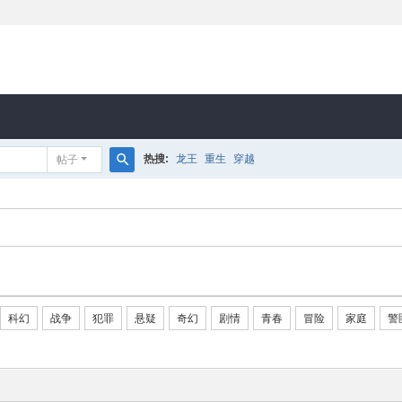
热搜:
龙王
重生
穿越
帖子
搜
索
科幻
战争
犯罪
悬疑
奇幻
剧情
青春
冒险
家庭
警