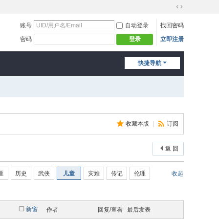
切
换
账号
自动登录
找回密码
到
密码
立即注册
登录
宽
版
快捷导航
收藏本版
|
订阅
返 回
匪
历史
武侠
儿童
灾难
传记
伦理
收起
新窗
作者
回复/查看
最后发表