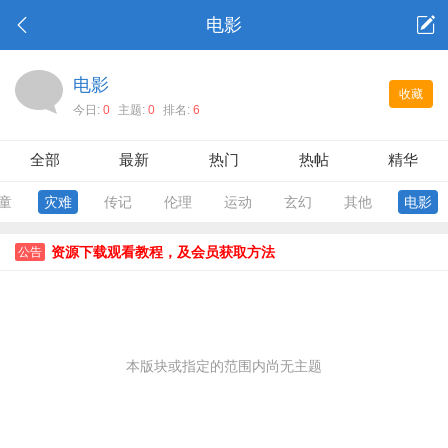
电影
电影
收藏
今日:
0
主题:
0
排名:
6
全部
最新
热门
热帖
精华
童
灾难
传记
伦理
运动
玄幻
其他
电影
资源下载观看教程，及会员获取方法
公告
本版块或指定的范围内尚无主题