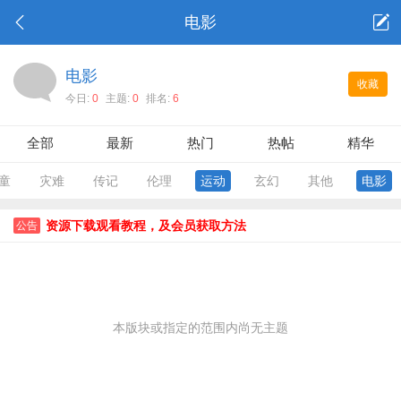
电影
电影
收藏
今日:
0
主题:
0
排名:
6
全部
最新
热门
热帖
精华
童
灾难
传记
伦理
运动
玄幻
其他
电影
资源下载观看教程，及会员获取方法
公告
本版块或指定的范围内尚无主题