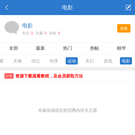
电影
电影
收藏
今日:
0
主题:
0
排名:
6
全部
最新
热门
热帖
精华
童
灾难
传记
伦理
运动
玄幻
其他
电影
资源下载观看教程，及会员获取方法
公告
本版块或指定的范围内尚无主题