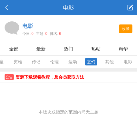
电影
电影
收藏
今日:
0
主题:
0
排名:
6
全部
最新
热门
热帖
精华
童
灾难
传记
伦理
运动
玄幻
其他
电影
资源下载观看教程，及会员获取方法
公告
本版块或指定的范围内尚无主题