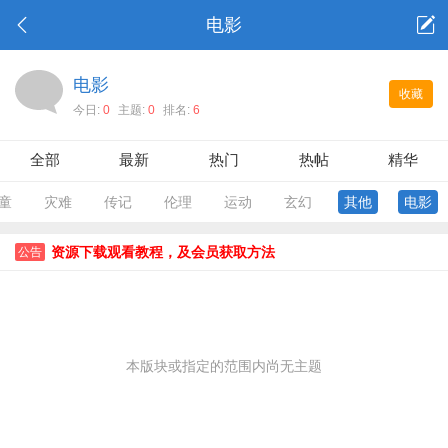
电影
电影
收藏
今日:
0
主题:
0
排名:
6
全部
最新
热门
热帖
精华
童
灾难
传记
伦理
运动
玄幻
其他
电影
资源下载观看教程，及会员获取方法
公告
本版块或指定的范围内尚无主题