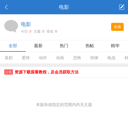
电影
电影
收藏
今日:
0
主题:
0
排名:
6
全部
最新
热门
热帖
精华
喜剧
爱情
动作
动画
恐怖
惊悚
枪战
资源下载观看教程，及会员获取方法
公告
本版块或指定的范围内尚无主题