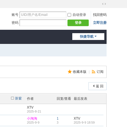
切
换
账号
自动登录
找回密码
到
密码
立即注册
登录
宽
版
快捷导航
收藏本版
|
订阅
返 回
新窗
作者
回复/查看
最后发表
XTV
2025-8-21
小淘淘
1
XTV
2025-9-9
3
2025-9-9 18:59