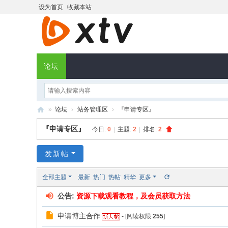
设为首页
收藏本站
论坛
»
论坛
›
站务管理区
›
『申请专区』
X
『申请专区』
今日:
0
|
主题:
2
|
排名:
2
T
V
发新帖
社
全部主题
最新
热门
热帖
精华
更多
区
公告:
资源下载观看教程，及会员获取方法
申请博主合作
- [阅读权限
255
]