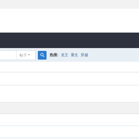
热搜:
龙王
重生
穿越
帖子
搜
索