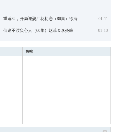
重返82，开局迎娶厂花初恋（80集）徐海
01-11
仙途不渡负心人（60集）赵菲＆李炎峰
01-10
仙途不渡负心人（60集）赵菲＆李炎峰
热帖