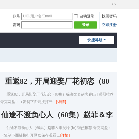
切
换
账号
自动登录
找回密码
到
密码
立即注册
登录
宽
版
快捷导航
重返82，开局迎娶厂花初恋（80
重返82，开局迎娶厂花初恋（80集）徐海文＆胡忠睿[hr] 强烈推荐
集）徐海文＆
夸克网盘：（复制下面链接打开 ...
[详情]
仙途不渡负心人（60集）赵菲＆李
仙途不渡负心人（60集）赵菲＆李炎峰 [hr] 强烈推荐 夸克网盘：
炎峰
（复制下面链接打开网盘保存观看 ...
[详情]