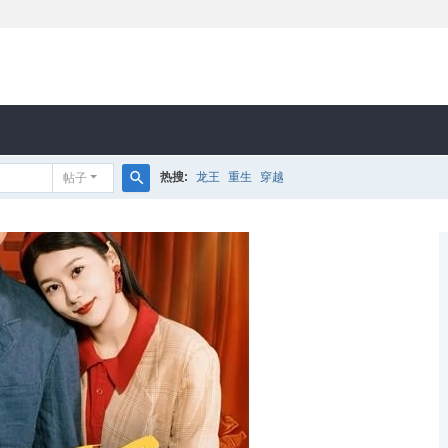
热搜:
龙王
重生
穿越
帖子
搜
索