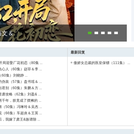
海文＆
最新回复
开局迎娶厂花初恋（80集 ...
傲娇女总裁的医皇保镖（111集） ...
心人（60集）赵菲＆李 ...
60集）刘晓静 ...
伪装（57集）盘书瑶＆ ...
君别（60集）朱鹏＆方 ...
袭攻略（62集）刘盈& ...
千年，朕竟成了摆摊的 ...
（50集）冯琳玲＆吴杰 ...
（66集）车超炎＆王英 ...
，我嫁了肃王&族谱除 ...