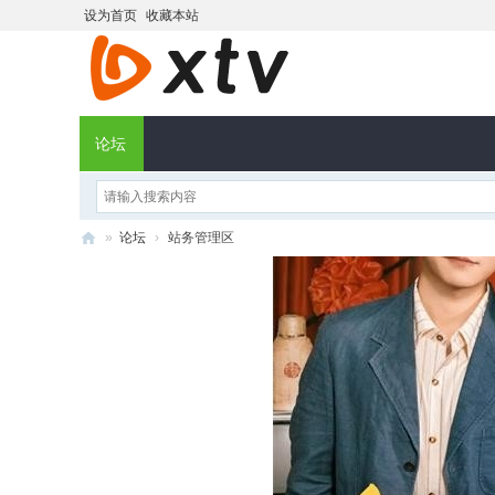
设为首页
收藏本站
论坛
»
论坛
›
站务管理区
X
T
V
社
区