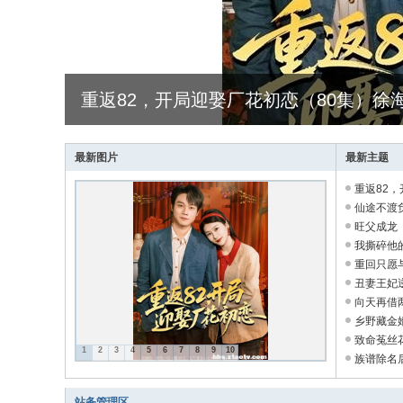
重返82，开局迎娶厂花初恋（80集）徐
最新图片
最新主题
重返82，
仙途不渡负
旺父成龙（
我撕碎他的
重回只愿与
丑妻王妃逆
向天再借两
乡野藏金婿
致命菟丝花
1
2
3
4
5
6
7
8
9
10
族谱除名后
站务管理区