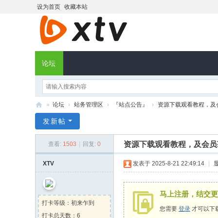
设为首页
收藏本站
论坛
»
论坛
›
站务管理区
›
『站点公告』
›
资源下载观看教程，及
X
发新帖
T
资源下载观看教程，及会员
查看:
1503
|
回复:
0
V
社
XTV
发表于 2025-8-21 22:49:14
|
区
马上注册，结交更
打卡等级：初来乍到
您需要
登录
才可以下
打卡总天数：6